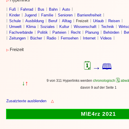
Hyperlinks
▷
Fuß
Fahrrad
Bus
Bahn
Auto
Kinder
Jugend
Familie
Senioren
Barrierefreiheit
Schule
Ausbildung
Beruf
Alltag
Freizeit
Urlaub
Reisen
Umwelt
Klima
Soziales
Kultur
Wissenschaft
Technik
Wirtsc
Fachverbände
Politik
Parteien
Recht
Planung
Behörden
Bet
Zeitungen
Bücher
Radio
Fernsehen
Internet
Videos
Freizeit
▷
🗓
🕮
→
🗓
9 von 311 Hyperlinks werden
chronologisch
abwä
↓
↑
davon 9 auf der Seite 1
Zusatztexte ausblenden
△
M\E4rz 2021