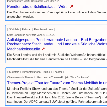
Planungsbüro VAR+ Darmstadt vom Mai 2020
↗
Pendlerradrute Schifferstadt – Wörth
Die Machbarkeitsstudie des Planungsbüros kann online auf dem Server 
angesehen werden.
Südpfalz
Fahrrad
Pendlerradruten
Stadt Landau in der Pfalz vom 20.11.2020
Auftaktgespräch Pendlerradroute Landau – Bad Bergzabe
Rechtenbach: Stadt Landau und Landkreis Südliche Wein
↗
Machbarkeitsstudie
Die Stadt Landau und der Landkreis Südliche Weinstraße haben offiziell
Machbarkeitsstudie für eine Pendlerradroute Landau – Bad Bergzaber
Südpfalz
Veranstaltungen
Kultur
Theater
Chawwerusch Theater in Herxheim – Theater-Projekt "Tour for Future"
Theater-Projekt "Tour for Future" zum Thema Mobilität in 
Mit einer Freilicht-Show rund um das Thema "Mobilität der Zukunft" w
in Herxheim an junge Menschen ab 10 Jahren, die Lust haben, die Zukun
Das Theater-Projekt soll Anfang Mai 2021 (siehe Bereich "Termine") in
stattfinden. Der ADFC Landau/SÜW bietet geführte Fahrradtouren ab La