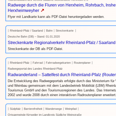
Radwege durch die Fluren von Herxheim, Rohrbach, Insh
↗
Herxheimweyher
Flyer mit Landkarte kann als PDF-Datei heruntergeladen werden.
Rheinland-Pfalz / Saarland
Bahn
Streckenkarte
Deutsche Bahn (DB) – Stand: 01.01.2020
Streckenkarte Regionalverkehr Rheinland-Pfalz / Saarland
Streckenkarte der DB als PDF-Datei.
Rheinland-Pfalz
Fahrrad
Fahrradwegekarten
Routenplaner
Radwegeportal des Landes Rheinland-Pfalz
Radwanderland – Sattelfest durch Rheinland-Pfalz (Route
Die Entwicklung des Radwegeportals erfolgte durch das Ministerium für W
und Weinbau gemeinsam mit dem Landesbetrieb Mobilität (LBM) Rheinlan
Tourismus GmbH und den Tourismusregionen des Landes. Das Internetan
2002 und wurde 2008 durch einen interaktiven Radroutenplaner erweitert
Südpfalz
Barrierefreiheit
Wanderwege
Weinpfad
Ortsgemeinde Kirrweiler im Landkreis Südliche Weinstraße