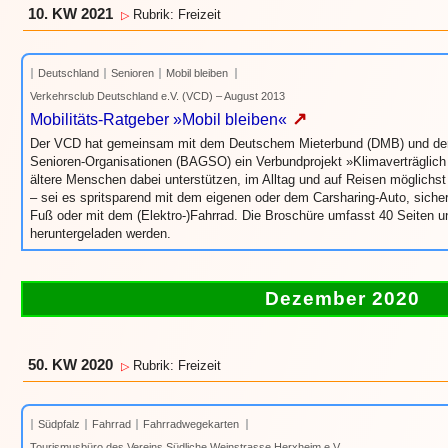
10. KW 2021
Rubrik: Freizeit
▷
Deutschland
Senioren
Mobil bleiben
Verkehrsclub Deutschland e.V. (VCD) – August 2013
↗
Mobilitäts-Ratgeber »Mobil bleiben«
Der VCD hat gemeinsam mit dem Deutschem Mieterbund (DMB) und der
Senioren-Organisationen (BAGSO) ein Verbundprojekt »Klimaverträglich 
ältere Menschen dabei unterstützen, im Alltag und auf Reisen möglichs
– sei es spritsparend mit dem eigenen oder dem Carsharing-Auto, sich
Fuß oder mit dem (Elektro-)Fahrrad. Die Broschüre umfasst 40 Seiten 
heruntergeladen werden.
Dezember 2020
50. KW 2020
Rubrik: Freizeit
▷
Südpfalz
Fahrrad
Fahrradwegekarten
Tourismusbüro des Vereins Südliche Weinstrasse Herxheim e.V.