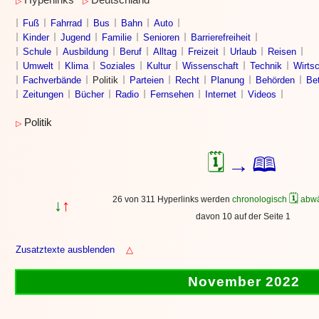
Hyperlinks
Deutschland
▷
▷
Fuß
Fahrrad
Bus
Bahn
Auto
Kinder
Jugend
Familie
Senioren
Barrierefreiheit
Schule
Ausbildung
Beruf
Alltag
Freizeit
Urlaub
Reisen
Umwelt
Klima
Soziales
Kultur
Wissenschaft
Technik
Wirtsc
Fachverbände
Politik
Parteien
Recht
Planung
Behörden
Bet
Zeitungen
Bücher
Radio
Fernsehen
Internet
Videos
Politik
▷
🗓
🕮
→
🗓
26 von 311 Hyperlinks werden
chronologisch
abwä
↓
↑
davon 10 auf der Seite 1
Zusatztexte ausblenden
△
November 2022