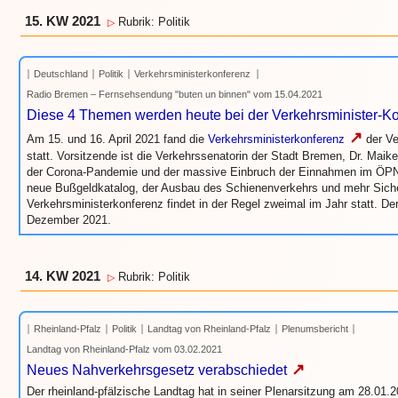
15. KW 2021
Rubrik: Politik
▷
Deutschland
Politik
Verkehrsministerkonferenz
Radio Bremen – Fernsehsendung "buten un binnen" vom 15.04.2021
Diese 4 Themen werden heute bei der Verkehrsminister-Ko
↗
Am 15. und 16. April 2021 fand die
Verkehrsministerkonferenz
der Ve
statt. Vorsitzende ist die Verkehrssenatorin der Stadt Bremen, Dr. Mai
der Corona-Pandemie und der massive Einbruch der Einnahmen im ÖPNV,
neue Bußgeldkatalog, der Ausbau des Schienenverkehrs und mehr Sicher
Verkehrsministerkonferenz findet in der Regel zweimal im Jahr statt. De
Dezember 2021.
14. KW 2021
Rubrik: Politik
▷
Rheinland-Pfalz
Politik
Landtag von Rheinland-Pfalz
Plenumsbericht
Landtag von Rheinland-Pfalz vom 03.02.2021
↗
Neues Nahverkehrsgesetz verabschiedet
Der rheinland-pfälzische Landtag hat in seiner Plenarsitzung am 28.01.