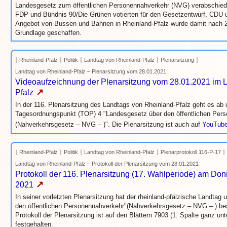
Landesgesetz zum öffentlichen Personennahverkehr (NVG) verabschied
FDP und Bündnis 90/Die Grünen votierten für den Gesetzentwurf, CDU 
Angebot von Bussen und Bahnen in Rheinland-Pfalz wurde damit nach 2
Grundlage geschaffen.
Rheinland-Pfalz
Politik
Landtag von Rheinland-Pfalz
Plenarsitzung
Landtag von Rheinland-Pfalz – Plenarsitzung vom 28.01.2021
Videoaufzeichnung der Plenarsitzung vom 28.01.2021 im 
↗
Pfalz
In der 116. Plenarsitzung des Landtags von Rheinland-Pfalz geht es ab 
Tagesordnungspunkt (TOP) 4 "Landesgesetz über den öffentlichen Per
(Nahverkehrsgesetz – NVG – )". Die Plenarsitzung ist auch auf
YouTub
Rheinland-Pfalz
Politik
Landtag von Rheinland-Pfalz
Plenarprotokoll 116-P-17
Landtag von Rheinland-Pfalz – Protokoll der Plenarsitzung vom 28.01.2021
Protokoll der 116. Plenarsitzung (17. Wahlperiode) am Do
↗
2021
In seiner vorletzten Plenarsitzung hat der rheinland-pfälzische Landtag
den öffentlichen Personennahverkehr"(Nahverkehrsgesetz – NVG – ) bes
Protokoll der Plenarsitzung ist auf den Blättern 7903 (1. Spalte ganz un
festgehalten.