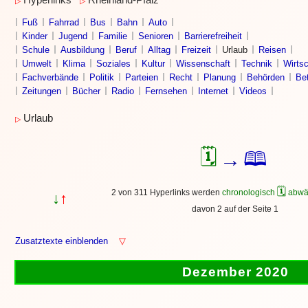
Hyperlinks
Rheinland-Pfalz
▷
▷
Fuß
Fahrrad
Bus
Bahn
Auto
Kinder
Jugend
Familie
Senioren
Barrierefreiheit
Schule
Ausbildung
Beruf
Alltag
Freizeit
Urlaub
Reisen
Umwelt
Klima
Soziales
Kultur
Wissenschaft
Technik
Wirtsc
Fachverbände
Politik
Parteien
Recht
Planung
Behörden
Bet
Zeitungen
Bücher
Radio
Fernsehen
Internet
Videos
Urlaub
▷
🗓
🕮
→
🗓
2 von 311 Hyperlinks werden
chronologisch
abwä
↓
↑
davon 2 auf der Seite 1
Zusatztexte einblenden
▽
Dezember 2020