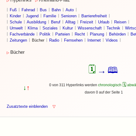
Hyperlinks
Rheinland-Pfalz
▷
▷
Fuß
Fahrrad
Bus
Bahn
Auto
Kinder
Jugend
Familie
Senioren
Barrierefreiheit
Schule
Ausbildung
Beruf
Alltag
Freizeit
Urlaub
Reisen
Umwelt
Klima
Soziales
Kultur
Wissenschaft
Technik
Wirtsc
Fachverbände
Politik
Parteien
Recht
Planung
Behörden
Bet
Zeitungen
Bücher
Radio
Fernsehen
Internet
Videos
Bücher
▷
🗓
🕮
→
🗓
0 von 311 Hyperlinks werden
chronologisch
abwä
↓
↑
davon 0 auf der Seite 1
Zusatztexte einblenden
▽