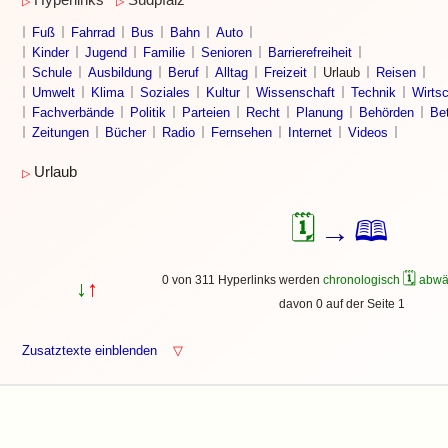
Hyperlinks
Südpfalz
▷
▷
Fuß
Fahrrad
Bus
Bahn
Auto
Kinder
Jugend
Familie
Senioren
Barrierefreiheit
Schule
Ausbildung
Beruf
Alltag
Freizeit
Urlaub
Reisen
Umwelt
Klima
Soziales
Kultur
Wissenschaft
Technik
Wirtsc
Fachverbände
Politik
Parteien
Recht
Planung
Behörden
Bet
Zeitungen
Bücher
Radio
Fernsehen
Internet
Videos
Urlaub
▷
🗓
🕮
→
🗓
0 von 311 Hyperlinks werden
chronologisch
abwä
↓
↑
davon 0 auf der Seite 1
Zusatztexte einblenden
▽