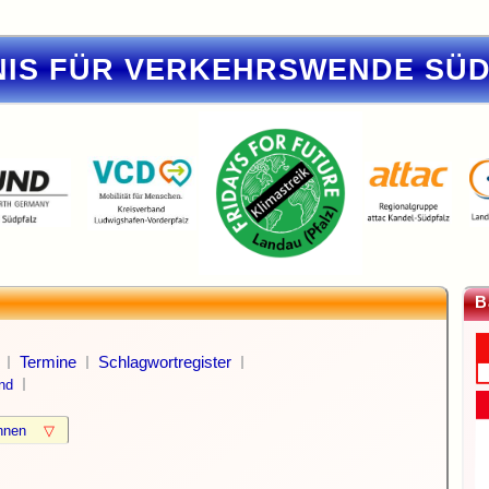
IS FÜR VERKEHRSWENDE SÜ
B
Termine
Schlagwortregister
nd
können
▽