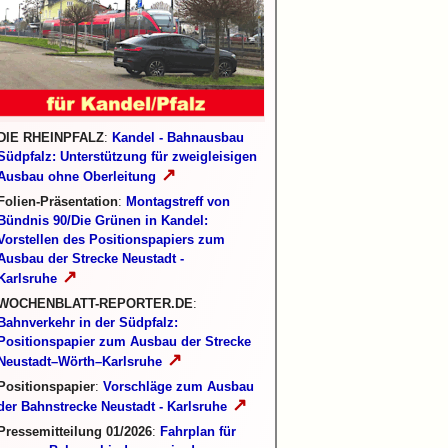
DIE RHEINPFALZ
:
Kandel - Bahnausbau
Südpfalz: Unterstützung für zweigleisigen
↗
Ausbau ohne Oberleitung
Folien-Präsentation
:
Montagstreff von
Bündnis 90/Die Grünen in Kandel:
Vorstellen des Positionspapiers zum
Ausbau der Strecke Neustadt -
↗
Karlsruhe
WOCHENBLATT-REPORTER.DE
:
Bahnverkehr in der Südpfalz:
Positionspapier zum Ausbau der Strecke
↗
Neustadt–Wörth–Karlsruhe
Positionspapier
:
Vorschläge zum Ausbau
↗
der Bahnstrecke Neustadt - Karlsruhe
Pressemitteilung 01/2026
:
Fahrplan für