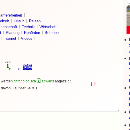
arrierefreiheit
eizeit
Urlaub
Reisen
senschaft
Technik
Wirtschaft
t
Planung
Behörden
Betriebe
Internet
Videos
🗓
🕮
→
🗓
s werden
chronologisch
abwärts
angezeigt,
↓
↑
davon 0 auf der Seite 1