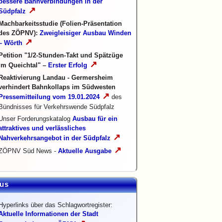
bessere Bahnverbindungen in der
↗
Südpfalz
Machbarkeitsstudie (Folien-Präsentation
des ZÖPNV):
Zweigleisiger Ausbau Winden
↗
– Wörth
Petition "1/2-Stunden-Takt und Spätzüge
↗
im Queichtal" –
Erster Erfolg
Reaktivierung Landau - Germersheim
verhindert Bahnkollaps im Südwesten
↗
Pressemitteilung vom 19.01.2024
des
Bündnisses für Verkehrswende Südpfalz
Unser Forderungskatalog
Ausbau für ein
attraktives und verlässliches
↗
Nahverkehrsangebot in der Südpfalz
↗
ZÖPNV Süd News -
Aktuelle Ausgabe
us
Hyperlinks über das Schlagwortregister:
Aktuelle Informationen der Stadt