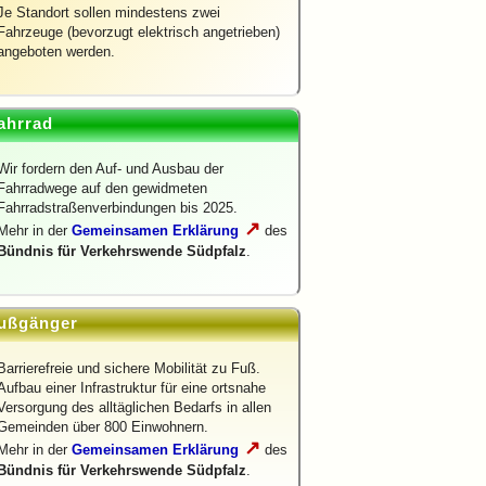
Je Standort sollen mindestens zwei
Fahrzeuge (bevorzugt elektrisch angetrieben)
angeboten werden.
ahrrad
Wir fordern den Auf- und Ausbau der
Fahrradwege auf den gewidmeten
Fahrradstraßenverbindungen bis 2025.
↗
Mehr in der
Gemeinsamen Erklärung
des
Bündnis für Verkehrswende Südpfalz
.
ußgänger
Barrierefreie und sichere Mobilität zu Fuß.
Aufbau einer Infrastruktur für eine ortsnahe
Versorgung des alltäglichen Bedarfs in allen
Gemeinden über 800 Einwohnern.
↗
Mehr in der
Gemeinsamen Erklärung
des
Bündnis für Verkehrswende Südpfalz
.