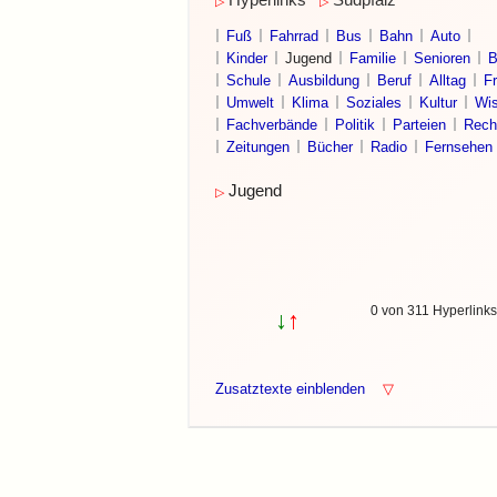
Hyperlinks
Südpfalz
▷
▷
Fuß
Fahrrad
Bus
Bahn
Auto
Kinder
Jugend
Familie
Senioren
B
Schule
Ausbildung
Beruf
Alltag
Fr
Umwelt
Klima
Soziales
Kultur
Wis
Fachverbände
Politik
Parteien
Rech
Zeitungen
Bücher
Radio
Fernsehen
Jugend
▷
0 von 311 Hyperlink
↓
↑
Zusatztexte einblenden
▽