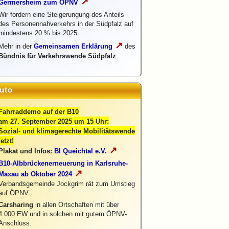
↗
Germersheim zum ÖPNV
Wir fordern eine Steigerungung des Anteils
des Personennahverkehrs in der Südpfalz auf
mindestens 20 % bis 2025.
↗
Mehr in der
Gemeinsamen Erklärung
des
Bündnis für Verkehrswende Südpfalz
.
uto
Fahrraddemo auf der B10
am 27. September 2025 um 15 Uhr:
Sozial- und klimagerechte Mobilitätswende
jetzt!
↗
Plakat und Infos:
BI Queichtal e.V.
B10-Albbrückenerneuerung in Karlsruhe-
↗
Maxau ab Oktober 2024
Verbandsgemeinde Jockgrim rät zum Umstieg
auf ÖPNV.
Carsharing
in allen Ortschaften mit über
4.000 EW und in solchen mit gutem ÖPNV-
Anschluss.