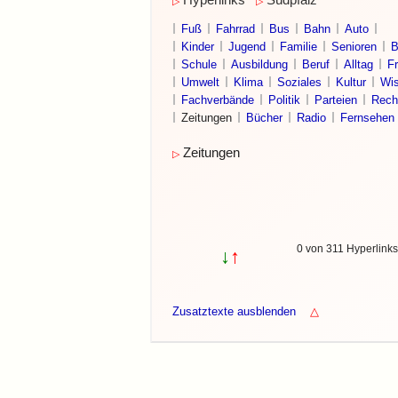
Hyperlinks
Südpfalz
▷
▷
Fuß
Fahrrad
Bus
Bahn
Auto
Kinder
Jugend
Familie
Senioren
B
Schule
Ausbildung
Beruf
Alltag
Fr
Umwelt
Klima
Soziales
Kultur
Wis
Fachverbände
Politik
Parteien
Rech
Zeitungen
Bücher
Radio
Fernsehen
Zeitungen
▷
0 von 311 Hyperlink
↓
↑
Zusatztexte ausblenden
△