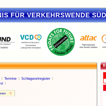
IS FÜR VERKEHRSWENDE SÜ
B
Termine
Schlagwortregister
nd
können
▽