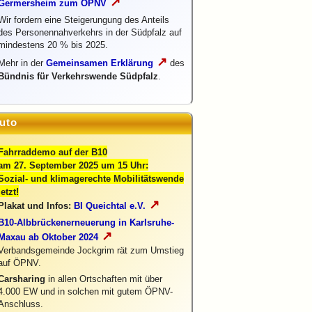
↗
Germersheim zum ÖPNV
Wir fordern eine Steigerungung des Anteils
des Personennahverkehrs in der Südpfalz auf
mindestens 20 % bis 2025.
↗
Mehr in der
Gemeinsamen Erklärung
des
Bündnis für Verkehrswende Südpfalz
.
uto
Fahrraddemo auf der B10
am 27. September 2025 um 15 Uhr:
Sozial- und klimagerechte Mobilitätswende
jetzt!
↗
Plakat und Infos:
BI Queichtal e.V.
B10-Albbrückenerneuerung in Karlsruhe-
↗
Maxau ab Oktober 2024
Verbandsgemeinde Jockgrim rät zum Umstieg
auf ÖPNV.
Carsharing
in allen Ortschaften mit über
4.000 EW und in solchen mit gutem ÖPNV-
Anschluss.