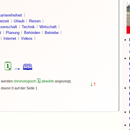
arrierefreiheit
eizeit
Urlaub
Reisen
senschaft
Technik
Wirtschaft
t
Planung
Behörden
Betriebe
Internet
Videos
🗓
🕮
→
🗓
s werden
chronologisch
abwärts
angezeigt,
↓
↑
davon 0 auf der Seite 1