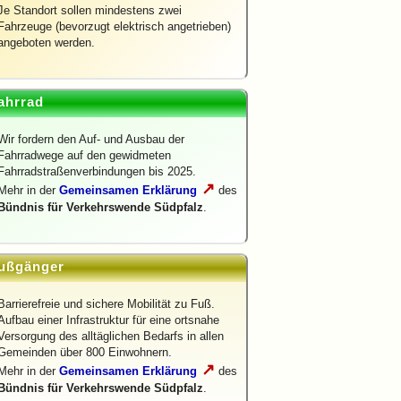
Je Standort sollen mindestens zwei
Fahrzeuge (bevorzugt elektrisch angetrieben)
angeboten werden.
ahrrad
Wir fordern den Auf- und Ausbau der
Fahrradwege auf den gewidmeten
Fahrradstraßenverbindungen bis 2025.
↗
Mehr in der
Gemeinsamen Erklärung
des
Bündnis für Verkehrswende Südpfalz
.
ußgänger
Barrierefreie und sichere Mobilität zu Fuß.
Aufbau einer Infrastruktur für eine ortsnahe
Versorgung des alltäglichen Bedarfs in allen
Gemeinden über 800 Einwohnern.
↗
Mehr in der
Gemeinsamen Erklärung
des
Bündnis für Verkehrswende Südpfalz
.