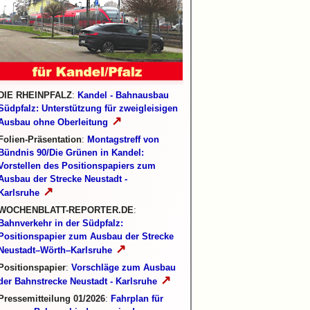
DIE RHEINPFALZ
:
Kandel - Bahnausbau
Südpfalz: Unterstützung für zweigleisigen
↗
Ausbau ohne Oberleitung
Folien-Präsentation
:
Montagstreff von
Bündnis 90/Die Grünen in Kandel:
Vorstellen des Positionspapiers zum
Ausbau der Strecke Neustadt -
↗
Karlsruhe
WOCHENBLATT-REPORTER.DE
:
Bahnverkehr in der Südpfalz:
Positionspapier zum Ausbau der Strecke
↗
Neustadt–Wörth–Karlsruhe
Positionspapier
:
Vorschläge zum Ausbau
↗
der Bahnstrecke Neustadt - Karlsruhe
Pressemitteilung 01/2026
:
Fahrplan für