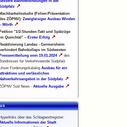
bessere Bahnverbindungen in der
↗
Südpfalz
Machbarkeitsstudie (Folien-Präsentation
des ZÖPNV):
Zweigleisiger Ausbau Winden
↗
– Wörth
Petition "1/2-Stunden-Takt und Spätzüge
↗
im Queichtal" –
Erster Erfolg
Reaktivierung Landau - Germersheim
verhindert Bahnkollaps im Südwesten
↗
Pressemitteilung vom 19.01.2024
des
Bündnisses für Verkehrswende Südpfalz
Unser Forderungskatalog
Ausbau für ein
attraktives und verlässliches
↗
Nahverkehrsangebot in der Südpfalz
↗
ZÖPNV Süd News -
Aktuelle Ausgabe
us
Hyperlinks über das Schlagwortregister:
Aktuelle Informationen der Stadt