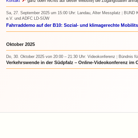
↗
Kontakt
ganz oben rechts auf dieser Website) die Zugangsdaten anfra
Sa, 27. September 2025 um 15:00 Uhr
: Landau, Alter Messplatz
BUND Kr
|
e.V. und ADFC LD-SÜW
Fahrraddemo auf der B10: Sozial- und klimagerechte Mobilits
Oktober 2025
Do, 30. Oktober 2025
von 20:00 – 21:30 Uhr
: Videokonferenz
Bündnis fü
|
Verkehrswende in der Südpfalz – Online-Videokonferenz im 