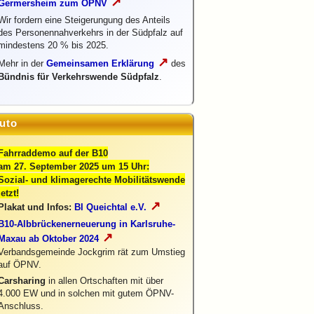
↗
Germersheim zum ÖPNV
Wir fordern eine Steigerungung des Anteils
des Personennahverkehrs in der Südpfalz auf
mindestens 20 % bis 2025.
↗
Mehr in der
Gemeinsamen Erklärung
des
Bündnis für Verkehrswende Südpfalz
.
uto
Fahrraddemo auf der B10
am 27. September 2025 um 15 Uhr:
Sozial- und klimagerechte Mobilitätswende
jetzt!
↗
Plakat und Infos:
BI Queichtal e.V.
B10-Albbrückenerneuerung in Karlsruhe-
↗
Maxau ab Oktober 2024
Verbandsgemeinde Jockgrim rät zum Umstieg
auf ÖPNV.
Carsharing
in allen Ortschaften mit über
4.000 EW und in solchen mit gutem ÖPNV-
Anschluss.