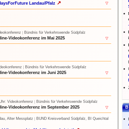
↗
daysForFuture Landau/Pfalz
▽
deokonferenz
Bündnis für Verkehrswende Südpfalz
|
line-Videokonferenz im Mai 2025
▽
ideokonferenz
Bündnis für Verkehrswende Südpfalz
|
line-Videokonferenz im Juni 2025
▽
Uhr
: Videokonferenz
Bündnis für Verkehrswende Südpfalz
|
line-Videokonferenz im September 2025
B
▽
dau, Alter Messplatz
BUND Kreisverband Südpfalz, BI Queichtal
|