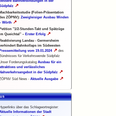
bessere Bahnverbindungen in der
↗
Südpfalz
Machbarkeitsstudie (Folien-Präsentation
des ZÖPNV):
Zweigleisiger Ausbau Winden
↗
– Wörth
Petition "1/2-Stunden-Takt und Spätzüge
↗
im Queichtal" –
Erster Erfolg
Reaktivierung Landau - Germersheim
verhindert Bahnkollaps im Südwesten
↗
Pressemitteilung vom 19.01.2024
des
Bündnisses für Verkehrswende Südpfalz
Unser Forderungskatalog
Ausbau für ein
attraktives und verlässliches
↗
Nahverkehrsangebot in der Südpfalz
↗
ZÖPNV Süd News -
Aktuelle Ausgabe
us
Hyperlinks über das Schlagwortregister:
Aktuelle Informationen der Stadt