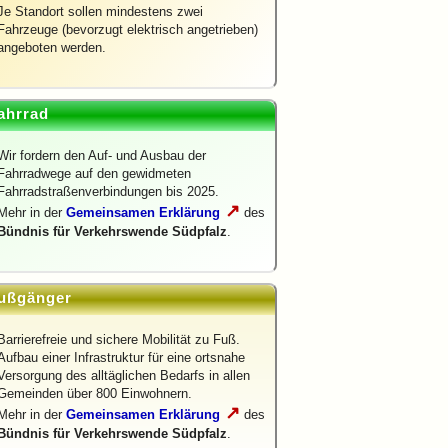
Je Standort sollen mindestens zwei
Fahrzeuge (bevorzugt elektrisch angetrieben)
angeboten werden.
ahrrad
Wir fordern den Auf- und Ausbau der
Fahrradwege auf den gewidmeten
Fahrradstraßenverbindungen bis 2025.
↗
Mehr in der
Gemeinsamen Erklärung
des
Bündnis für Verkehrswende Südpfalz
.
ußgänger
Barrierefreie und sichere Mobilität zu Fuß.
Aufbau einer Infrastruktur für eine ortsnahe
Versorgung des alltäglichen Bedarfs in allen
Gemeinden über 800 Einwohnern.
↗
Mehr in der
Gemeinsamen Erklärung
des
Bündnis für Verkehrswende Südpfalz
.