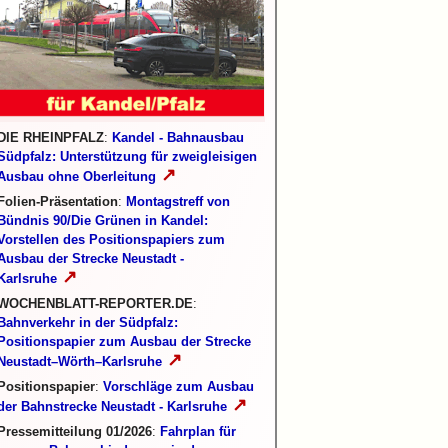
DIE RHEINPFALZ
:
Kandel - Bahnausbau
Südpfalz: Unterstützung für zweigleisigen
↗
Ausbau ohne Oberleitung
Folien-Präsentation
:
Montagstreff von
Bündnis 90/Die Grünen in Kandel:
Vorstellen des Positionspapiers zum
Ausbau der Strecke Neustadt -
↗
Karlsruhe
WOCHENBLATT-REPORTER.DE
:
Bahnverkehr in der Südpfalz:
Positionspapier zum Ausbau der Strecke
↗
Neustadt–Wörth–Karlsruhe
Positionspapier
:
Vorschläge zum Ausbau
↗
der Bahnstrecke Neustadt - Karlsruhe
Pressemitteilung 01/2026
:
Fahrplan für