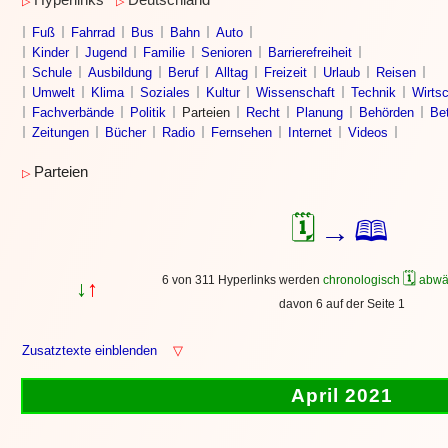
Hyperlinks
Deutschland
▷
▷
Fuß
Fahrrad
Bus
Bahn
Auto
Kinder
Jugend
Familie
Senioren
Barrierefreiheit
Schule
Ausbildung
Beruf
Alltag
Freizeit
Urlaub
Reisen
Umwelt
Klima
Soziales
Kultur
Wissenschaft
Technik
Wirtsc
Fachverbände
Politik
Parteien
Recht
Planung
Behörden
Bet
Zeitungen
Bücher
Radio
Fernsehen
Internet
Videos
Parteien
▷
🗓
🕮
→
🗓
6 von 311 Hyperlinks werden
chronologisch
abwä
↓
↑
davon 6 auf der Seite 1
Zusatztexte einblenden
▽
April 2021