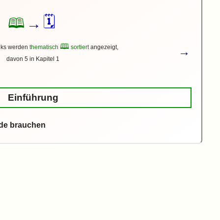
🗓
🕮
→
🕮
nks werden
thematisch
sortiert
angezeigt,
→
davon 5 in Kapitel 1
Einführung
nde brauchen